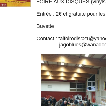
FOIRE AUX DISQUES (vinyls, c
Entrée : 2€ et gratuite pour le
Buvette
Contact : talfoirodisc21@yahoo
jagoblues@wanadoo.