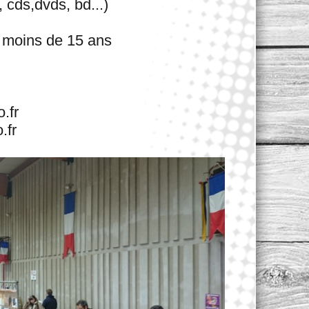
ds,dvds, bd...)
s moins de 15 ans
.fr
fr